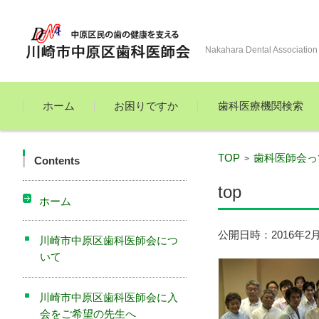
Nakahara Dental Association
コンテンツに移動
ホーム
お困りですか
歯科医療機関検索
TOP
歯科医師会っ
>
Contents
top
ホーム
公開日時：
2016年2
川崎市中原区歯科医師会につ
いて
川崎市中原区歯科医師会に入
会をご希望の先生へ