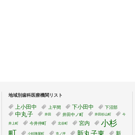
地域別歯科医療機関リスト
上小田中
下小田中
上平間
下沼部
中丸子
井田中ノ町
井田
井田杉山町
今
小杉
宮内
今井仲町
井上町
北谷町
町
新丸子東
新
小杉陣屋町
市ノ坪