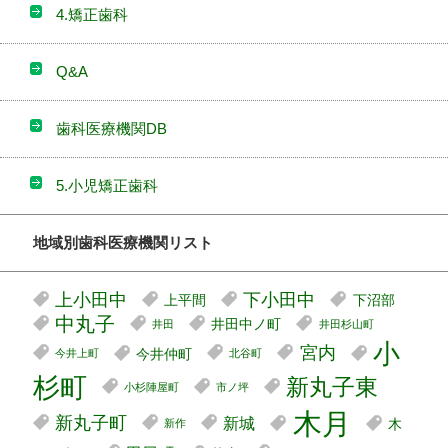
4.矯正歯科
Q&A
歯科医療機関DB
5.小児矯正歯科
地域別歯科医療機関リスト
上小田中
下小田中
上平間
下沼部
中丸子
井田中ノ町
井田
井田杉山町
小
宮内
今井仲町
今井上町
北谷町
杉町
新丸子東
小杉陣屋町
市ノ坪
木月
新丸子町
新城
木
新作