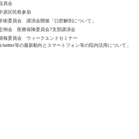
 役員会
 中原区民祭参加
日 学術委員会 講演会開催「口腔解剖について」
 定例会 医療保険委員会7支部講演会
日 情報委員会 ウィークエンドセミナー
ook＆twitter等の最新動向とスマートフォン等の院内活用について」