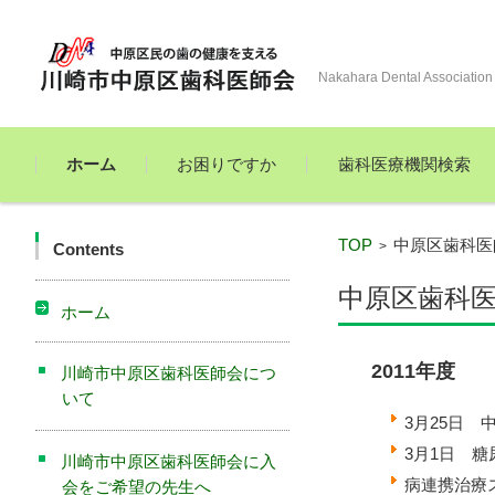
Nakahara Dental Association
コンテンツに移動
ホーム
お困りですか
歯科医療機関検索
TOP
中原区歯科医
>
Contents
中原区歯科
ホーム
2011年度
川崎市中原区歯科医師会につ
いて
3月25日 
3月1日 糖
川崎市中原区歯科医師会に入
病連携治療
会をご希望の先生へ