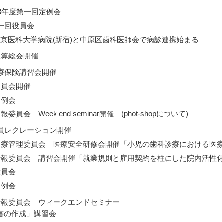
23年度第一回定例会
第一回役員会
東京医科大学病院(新宿)と中原区歯科医師会で病診連携始まる
決算総会開催
医療保険講習会開催
役員会開催
定例会
委員会 Week end seminar開催 (phot-shopについて)
会員レクレーション開催
 医療管理委員会 医療安全研修会開催「小児の歯科診療における医
 情報委員会 講習会開催「就業規則と雇用契約を柱にした院内活性
役員会
定例会
 情報委員会 ウィークエンドセミナー
書の作成」講習会