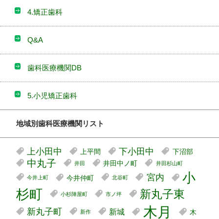
4.矯正歯科
Q&A
歯科医療機関DB
5.小児矯正歯科
地域別歯科医療機関リスト
上小田中
下小田中
上平間
下沼部
中丸子
井田中ノ町
井田
井田杉山町
小
宮内
今井仲町
今井上町
北谷町
杉町
新丸子東
小杉陣屋町
市ノ坪
木月
新丸子町
新城
木
新作