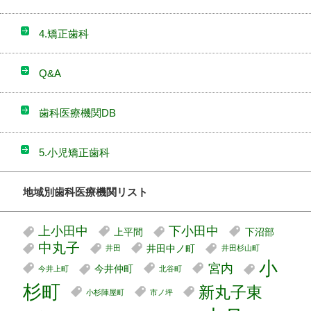
4.矯正歯科
Q&A
歯科医療機関DB
5.小児矯正歯科
地域別歯科医療機関リスト
上小田中
下小田中
上平間
下沼部
中丸子
井田中ノ町
井田
井田杉山町
小
宮内
今井仲町
今井上町
北谷町
杉町
新丸子東
小杉陣屋町
市ノ坪