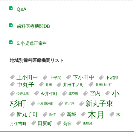
Q&A
歯科医療機関DB
5.小児矯正歯科
地域別歯科医療機関リスト
上小田中
下小田中
上平間
下沼部
中丸子
井田中ノ町
井田
井田杉山町
小
宮内
今井仲町
今井上町
北谷町
杉町
新丸子東
小杉陣屋町
市ノ坪
木月
新丸子町
新城
木
新作
田尻町
月住吉町
苅宿
西加瀬