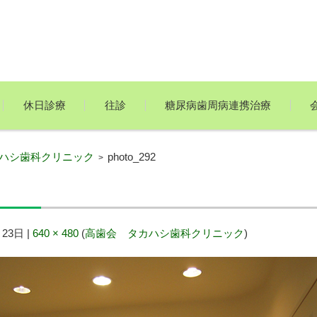
休日診療
往診
糖尿病歯周病連携治療
ハシ歯科クリニック
photo_292
>
月23日
|
640 × 480
(
高歯会 タカハシ歯科クリニック
)