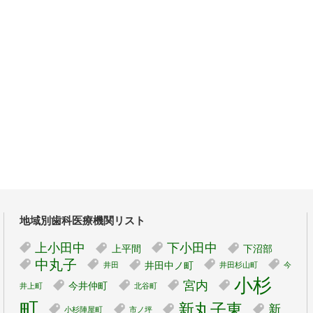
地域別歯科医療機関リスト
上小田中
下小田中
上平間
下沼部
中丸子
井田中ノ町
井田
井田杉山町
今
小杉
宮内
今井仲町
井上町
北谷町
町
新丸子東
新
小杉陣屋町
市ノ坪