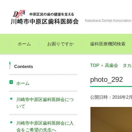
Nakahara Dental Association
コンテンツに移動
ホーム
お困りですか
歯科医療機関検索
TOP
高歯会 タカ
>
Contents
photo_292
ホーム
公開日時：
2016年2
川崎市中原区歯科医師会につ
いて
川崎市中原区歯科医師会に入
会をご希望の先生へ