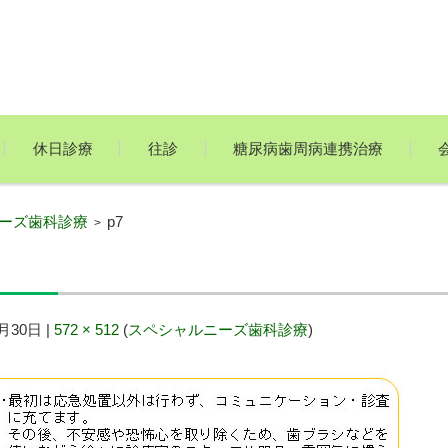
休日診療
往診
糖尿病歯周病連携治療
ーズ歯科診療
p7
>
2月30日
|
572 × 512
(
スペシャルニーズ歯科診療
)