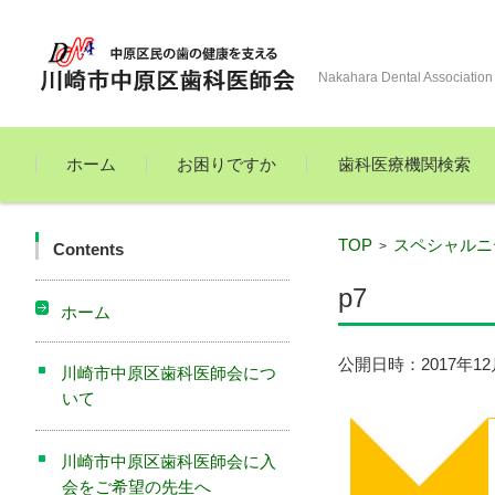
Nakahara Dental Association
コンテンツに移動
ホーム
お困りですか
歯科医療機関検索
TOP
スペシャルニ
>
Contents
p7
ホーム
公開日時：
2017年1
川崎市中原区歯科医師会につ
いて
川崎市中原区歯科医師会に入
会をご希望の先生へ