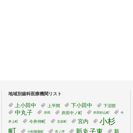
地域別歯科医療機関リスト
上小田中
下小田中
上平間
下沼部
中丸子
井田中ノ町
井田
井田杉山町
今
小杉
宮内
今井仲町
井上町
北谷町
町
新丸子東
新
小杉陣屋町
市ノ坪