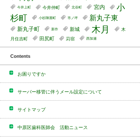
小
宮内
今井仲町
今井上町
北谷町
杉町
新丸子東
小杉陣屋町
市ノ坪
木月
新丸子町
新城
木
新作
田尻町
月住吉町
苅宿
西加瀬
Contents
お困りですか
サーバー移管に伴うメール設定について
サイトマップ
中原区歯科医師会 活動ニュース