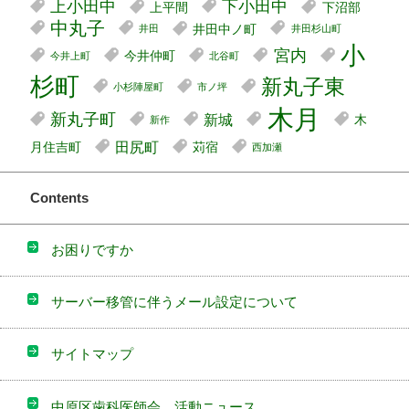
上小田中
下小田中
上平間
下沼部
中丸子
井田中ノ町
井田
井田杉山町
小
宮内
今井仲町
今井上町
北谷町
杉町
新丸子東
小杉陣屋町
市ノ坪
木月
新丸子町
新城
木
新作
田尻町
月住吉町
苅宿
西加瀬
Contents
お困りですか
サーバー移管に伴うメール設定について
サイトマップ
中原区歯科医師会 活動ニュース