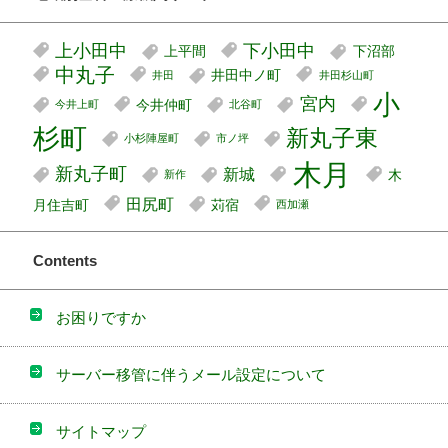
上小田中
下小田中
上平間
下沼部
中丸子
井田中ノ町
井田
井田杉山町
小
宮内
今井仲町
今井上町
北谷町
杉町
新丸子東
小杉陣屋町
市ノ坪
木月
新丸子町
新城
木
新作
田尻町
月住吉町
苅宿
西加瀬
Contents
お困りですか
サーバー移管に伴うメール設定について
サイトマップ