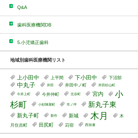
Q&A
歯科医療機関DB
5.小児矯正歯科
地域別歯科医療機関リスト
上小田中
下小田中
上平間
下沼部
中丸子
井田中ノ町
井田
井田杉山町
小
宮内
今井仲町
今井上町
北谷町
杉町
新丸子東
小杉陣屋町
市ノ坪
木月
新丸子町
新城
木
新作
田尻町
月住吉町
苅宿
西加瀬