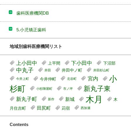
歯科医療機関DB
5.小児矯正歯科
地域別歯科医療機関リスト
上小田中
下小田中
上平間
下沼部
中丸子
井田中ノ町
井田
井田杉山町
小
宮内
今井仲町
今井上町
北谷町
杉町
新丸子東
小杉陣屋町
市ノ坪
木月
新丸子町
新城
木
新作
田尻町
月住吉町
苅宿
西加瀬
Contents