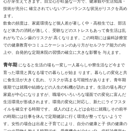
心が芽生えてきます。自立心が旺盛な一方で、健康観や生活知識・
技術が充分に 確立されていないアンバランスな状況がリスクを高め
ます。
飲食の頻度は、家庭環境など個人差が著しく中・高校生では、部活
など体力の消耗が激しく、受験などのストレスもあって食生活は乱
れがちでムシ歯のリスクが 高くなります。この時期には歯科診療室
での健康教育やコミュニケーションのあり方がセルフケア能力の向
上や、自発的な定期来院の習慣の確立に大きな影響を 与えます。
青年期
になると生活の場も一変し一人暮らしや寮生活など今まで
育った環境と異なる場での暮らしが始ま ります。暮らしの変化と共
に食生活が大きく乱れ、リスクが高まる可能性があります。青年期
後期では就職や結婚などの人生の転機が訪れます。生活の場も再び
家庭が中心になりますが、職場やいろいろな場面での変化に富んだ
生活環境が形成されます。環境の変化に対応し、新たにライフスタ
イルを確立する時期です。 成人のほとんどは会社に就職しその前半
の時期には仕事を休んで定期健診に行く環境が整ってないようで
す。女性の場合は出産と子育てにより、自分の健康と子 供の健康の