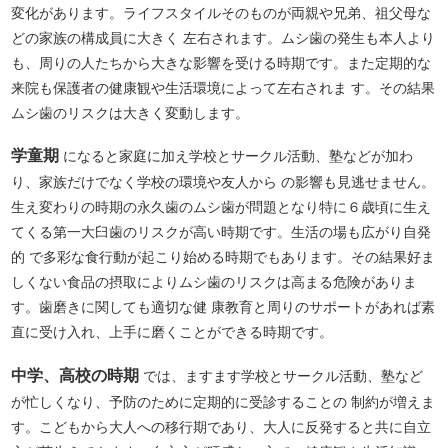
変化があります。ライフスタイルそのものが両親や兄弟、祖父母な
どの家族の構成員に大きく 左右されます。ムシ歯の発生も本人より
も、周りの人たちから大きな影響を受ける時期です。また定期的な
来院も保護者の健康観や生活環境によって左右されま す。その結果
ムシ歯のリスクは大きく変動します。
学童期
になると家庭に加え学校とサークル活動、塾などが加わ
り、家族だけでなく学校の環境や友人から の影響も見逃せません。
生え変わりの時期の永久歯のムシ歯が問題となり特に６歳頃に生え
てくる第一大臼歯のリスクが高い時期です。生活の場も広がり自発
的 で多彩な食行動が起こり始める時期でもあります。その結果好ま
しくない食品の摂取によりムシ歯のリスクは高まる危険がありま
す。歯磨きに関しても適切な健 康教育と周りのサポートがあれば素
直に受け入れ、上手に磨くことができる時期です。
中学、高校の時期
では、ますます学校とサークル活動、塾など
が忙しくなり、予防のために定期的に受診することの 制約が増えま
す。こどもから大人への移行期であり、大人に反発すると共に自立