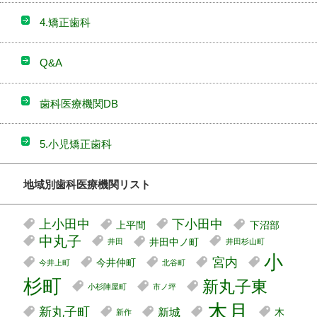
4.矯正歯科
Q&A
歯科医療機関DB
5.小児矯正歯科
地域別歯科医療機関リスト
上小田中
下小田中
上平間
下沼部
中丸子
井田中ノ町
井田
井田杉山町
小
宮内
今井仲町
今井上町
北谷町
杉町
新丸子東
小杉陣屋町
市ノ坪
木月
新丸子町
新城
木
新作