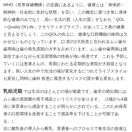
WHO（世界保健機構）の定義にあるように、健康とは「身体的・
精神的・社会的に良好な状態」を言い、この概念に基づき単に身体
的な健康のみでなく、高い 生活の質（人生の質）すなわち「QOL
＝Quality Of Life：クオリティオブライフ」があってこそ真の健康
と言えるでしょう。このQOLの向上に、健康な口腔機能の維持は欠
かせないものとなっています。口 腔の2大疾患と言われるムシ歯や
歯周病は歯の喪失原因の大半を占めています。ムシ歯や歯周病は感
染症でありながら生活習慣病の性格が強い疾患です、これを 予防し
ていくには患者さんの、長期にわたる定期的な来院が大前提となり
ます。長い人生の中で生活の場が変化するにつれてライフスタイル
も変化し同時に歯科 疾患に罹患するリスクの質や量も変化します。
乳幼児期
では生活のほとんどの場が家庭です。歯牙の萌出期には
ムシ歯の原因菌の母子感染というリスクがあります。（2歳から4歳
頃に保育者から感染することが明らかにされている。このため保育
者の口腔環境を改善することで感染率を下げることが可能であ
る。）
次に離乳食の導入から断乳、普通食へのプロセスで食生活の急激な