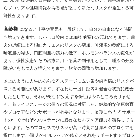
二つの荷物を抱える時期です。受療機会が少ない分、歯科診療所か
らプロケアや健康情報を得る場が乏しく新たなリスクが発生する可
能性がありま す。
高齢期
になると仕事や育児も一段落して、自分の自由になる時間
も増えてきます。しかし口腔内には加齢 的変化が現れてきます。歯
肉の退縮による根面カリエスのリスクの増加、唾液腺の萎縮による
唾液量の減少、口腔周囲の筋力の低下、ホルモンバランスの変化が
あり、慢性疾患やその治療に用いる薬の副作用として、唾液の分泌
障がいをもつ人が増えてきます。飲食の回数も増加します。
以上のように人生のあらゆるステージにムシ歯や歯周病のリスクが
高まる可能性があります。すなわち一度口腔内を健全な状態に改善
したとしても、それが長期 に安定する保証は今のところありませ
ん。各ライフステージの個々の状況に対応した、継続的な健康教育
やプロケアなどのサポートが必要となります。長期にわ たるサポー
トの中でそれぞれのステージに必要なセルフケア能力を獲得しても
らいます。そのプロセスでリスクが高い時期には厚めのプロケアを
提供します。個 人のセルフケアの確立とそれをサポートするプロフ