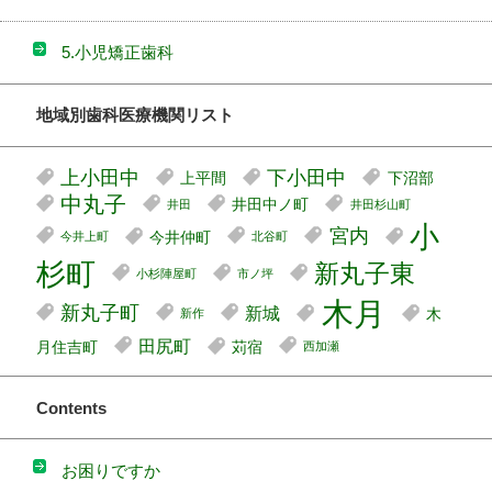
5.小児矯正歯科
地域別歯科医療機関リスト
上小田中
下小田中
上平間
下沼部
中丸子
井田中ノ町
井田
井田杉山町
小
宮内
今井仲町
今井上町
北谷町
杉町
新丸子東
小杉陣屋町
市ノ坪
木月
新丸子町
新城
木
新作
田尻町
月住吉町
苅宿
西加瀬
Contents
お困りですか