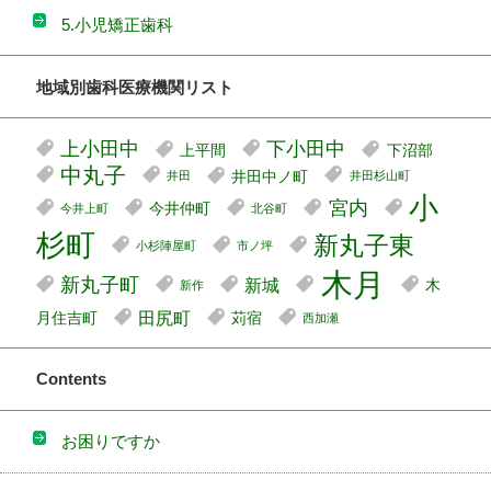
5.小児矯正歯科
地域別歯科医療機関リスト
上小田中
下小田中
上平間
下沼部
中丸子
井田中ノ町
井田
井田杉山町
小
宮内
今井仲町
今井上町
北谷町
杉町
新丸子東
小杉陣屋町
市ノ坪
木月
新丸子町
新城
木
新作
田尻町
月住吉町
苅宿
西加瀬
Contents
お困りですか